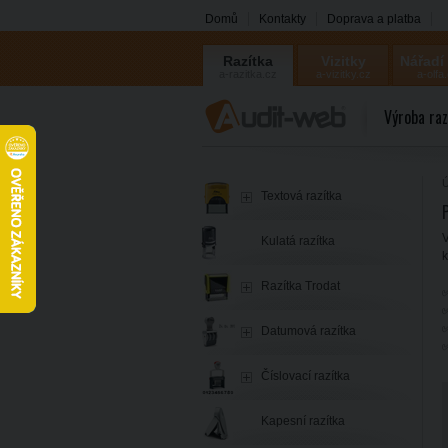
Domů
Kontakty
Doprava a platba
Razítka
Vizitky
Nářadí
a-razitka.cz
a-vizitky.cz
a-olfa
Výroba raz
Ú
Textová razítka
P
V
Kulatá razítka
k
Razítka Trodat
✅
✅
Datumová razítka
Číslovací razítka
Kapesní razítka