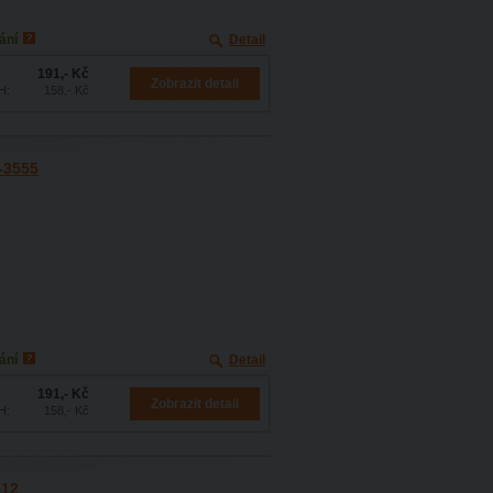
ání
Detail
191,- Kč
Zobrazit detail
H:
158,- Kč
O-3555
ání
Detail
191,- Kč
Zobrazit detail
H:
158,- Kč
512