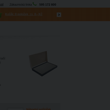
vat
Zákaznická linka
595 172 800
Košík:
0 položek
za
0,- Kč
naší
í!
k
Náhradní polštářek