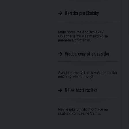
Razítka pro školáky
Máte doma malého školáka?
Objednejte mu vlastní razítko se
jménem a příjmením.
Vícebarevný otisk razítka
Svět je barevný! I otisk Vašeho razítka
může být vícebarevný!
Náležitosti razítka
Nevíte jaké umístit informace na
razítko? Pomůžeme Vám ...