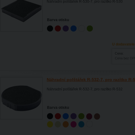
Náhradní polštářek R-530-7, pro razítko R-530
Barva otisku
U dodavatele
Cena:
Cena bez DP
Náhradní polštářek R-532-7, pro razítko R-
Náhradní polštářek R-532-7, pro razítko R-532
Barva otisku