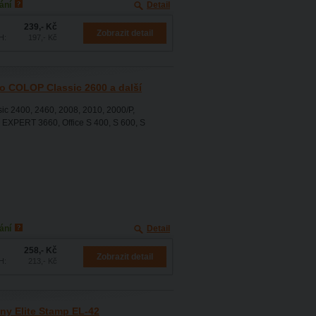
ání
Detail
239,- Kč
Zobrazit detail
H:
197,- Kč
ko COLOP Classic 2600 a další
ic 2400, 2460, 2008, 2010, 2000/P,
 EXPERT 3660, Office S 400, S 600, S
ání
Detail
258,- Kč
Zobrazit detail
H:
213,- Kč
iny Elite Stamp EL-42