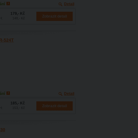
ání
Detail
179,- Kč
Zobrazit detail
H:
148,- Kč
 R-524T
ání
Detail
185,- Kč
Zobrazit detail
H:
153,- Kč
530