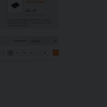
TRODAT 6/4927
291,- Kč
240,- Kč
bez DPH
Náhradní polštářek 6/4927 do razítka
Trodat Printy 4927, Trodat Printy 4727,
Trodat Printy 4927...
Dostupnost
2
3
4
5
6
7
8
8