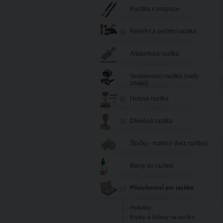
Razítka v propisce
Reliéfní a pečetní razítka
Alfabetická razítka
Sestavovací razítka (sady
znaků)
Hotová razítka
Dřevěná razítka
Štočky - matrice (bez razítka)
Barvy do razítek
Příslušenství pro razítka
Podušky
Krytky a šňůrky na razítka