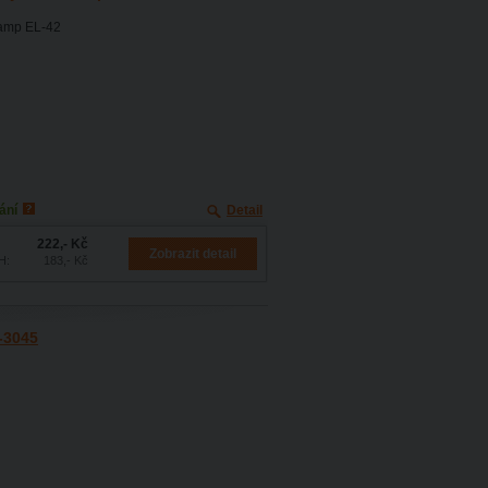
Stamp EL-42
ání
Detail
222,- Kč
Zobrazit detail
H:
183,- Kč
O-3045