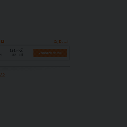
Detail
191,- Kč
Zobrazit detail
H:
158,- Kč
532