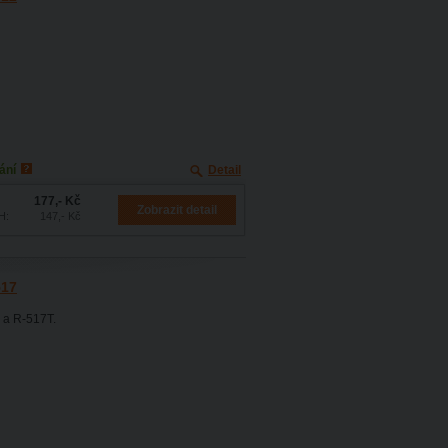
ání
Detail
177,- Kč
Zobrazit detail
H:
147,- Kč
517
7 a R-517T.