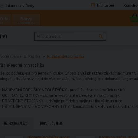
Přihlášení
Registro
Informace / Rady
 Olfa
Barvy
.cz
a-coloris.cz
Coloris
ítek
vodní stránka
Razítka
Příslušenství pro razítka
říslušenství pro razítka
še, co potřebujete pro perfektní otisky! Chcete z vašich razítek získat maximum? V 
ategorii příslušenství najdete vše, co vaše razítka potřebují pro dokonalé fungován
✅ NÁHRADNÍ PODUŠKY A POLŠTÁŘKY - prodlužte životnost vašich razítek
 OCHRANNÉ KRYTKY - zabraňte vysychání a znečištění vašich razítek
 PRAKTICKÉ STOJÁNKY - udržujte pořádek a mějte razítka vždy po ruce
✅ PŘÍSLUŠENSTVÍ PRO VŠECHNY TYPY - kompatibilita s většinou běžných razíte
NEJPRODÁVANĚJŠÍ
DOPORUČUJEME
Náhradní polštářek Trodat
Krytka na razítka Trodat