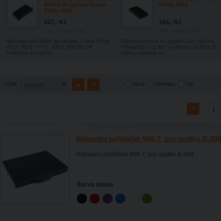
6/4912 do razítka Trodat
Printy 4912
Printy 4912
207,- Kč
166,- Kč
171,- Kč
bez DPH
137,- Kč
bez DPH
Náhradní polštářek do razítka Trodat Printy
Plastová krytka na spodní část razítka.
4912, 4912 TYPO, 4952, 496201-04.
Převážíte-li razítko v kabelce, kufříku či
Polštářek je možno...
tašce, nasaďte na...
Akce
Novinka
Tip
Třídit
1
Náhradní polštářek 908-7, pro razítko E-90
Náhradní polštářek 908-7, pro razítko E-908
Barva otisku