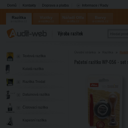
Domů
Kontakty
Doprava a platba
Informace / Rady
Razítka
Vizitky
Nářadí Olfa
Barvy
a-razitka.cz
a-vizitky.cz
a-olfa.cz
a-coloris.cz
Coloris
Výroba razítek
Úvodní stránka
Razítka
Reliéf
Textová razítka
Pečetní razítko WP-056 - set
Kulatá razítka
Razítka Trodat
Datumová razítka
Číslovací razítka
Kapesní razítka