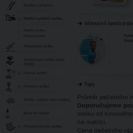
Razítka v propisce
Reliéfní a pečetní razítka
Informace k tomuto produ
Reliéfní razítka
Katka
Pečetní razítka
Email
Alfabetická razítka
Sestavovací razítka (sady
znaků)
Hotová razítka
Popis
Dřevěná razítka
Průměr pečetního m
Štočky - matrice (bez razítka)
Doporučujeme pou
vosku od kovového 
Barvy do razítek
na matrici.
Příslušenství pro razítka
Cena pečetního raz