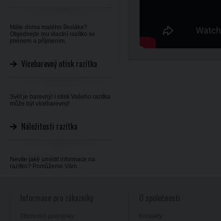
Máte doma malého školáka?
Objednejte mu vlastní razítko se
jménem a příjmením.
Vícebarevný otisk razítka
Svět je barevný! I otisk Vašeho razítka
může být vícebarevný!
Náležitosti razítka
Nevíte jaké umístit informace na
razítko? Pomůžeme Vám ...
Informace pro zákazníky
O společnosti
Obchodní podmínky
Kontakty