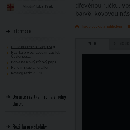
dřevěnou ručku, vos
Vhodné jako dárek
barvě, kovovou ná
Tisk produktu s náhledem
Informace
VIDEO
SOUVISEJÍCÍ
Často kladené otázky (FAQ)
Razítka pro označování zásilek -
Česká pošta
Barva na lesklý křídový papír
Reliéfní razítka - grafika
Katalog razítek - PDF
Darujte razítka! Tip na vhodný
dárek
Razítka pro školáky