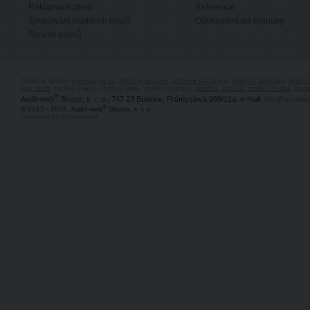
Reklamace zboží
Reference
Zpracování osobních údajů
Odstoupení od smlouvy
Slovník pojmů
Stříbrné šperky
www.majya.cz
,
stříbrné prsteny
,
stříbrné náušnice
,
stříbrné přívěsky
,
stříbr
kov, textil
, razítka Praha, razítka Brno, razítka Ostrava,
razítka, razítko, razítka Praha
,
pagi
®
Audit-web
Shops, s. r. o., 747 23 Bolatice, Průmyslová 989/12a, e-mail:
info@auditwe
®
© 2012 - 2025, Audit-web
Shops, s. r. o.
Powered by Shopcentrik