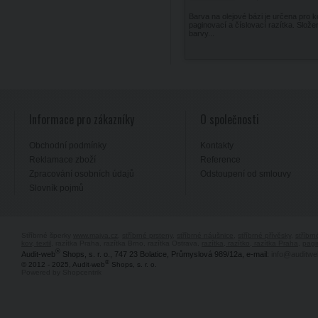
Barva na olejové bázi je určena pro 
paginovací a číslovací razítka. Slože
barvy...
Informace pro zákazníky
O společnosti
Obchodní podmínky
Kontakty
Reklamace zboží
Reference
Zpracování osobních údajů
Odstoupení od smlouvy
Slovník pojmů
Stříbrné šperky
www.majya.cz
,
stříbrné prsteny
,
stříbrné náušnice
,
stříbrné přívěsky
,
stříbr
kov, textil
, razítka Praha, razítka Brno, razítka Ostrava,
razítka, razítko, razítka Praha
,
pagi
®
Audit-web
Shops, s. r. o., 747 23 Bolatice, Průmyslová 989/12a, e-mail:
info@auditwe
®
© 2012 - 2025, Audit-web
Shops, s. r. o.
Powered by Shopcentrik