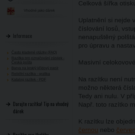
Celková šířka otisk
Vhodné jako dárek
Uplatnění si nejde 
číslování losů, vst
Informace
nenapuštěný polštář
pro úpravu a nastave
Často kladené otázky (FAQ)
Razítka pro označování zásilek -
Masivní celokovové 
Česká pošta
Barva na lesklý křídový papír
Reliéfní razítka - grafika
Na razítku není nut
Katalog razítek - PDF
možno některá čísla
Tedy ani nulu. V př
Darujte razítka! Tip na vhodný
Např. toto razítko m
dárek
K razítku lze objed
černou
nebo
červe