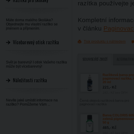
Razítka pro školáky
razítka používejte j
Kompletní informace
Máte doma malého školáka?
Objednejte mu vlastní razítko se
v článku
Paginovací
jménem a příjmením.
Vícebarevný otisk razítka
Tisk produktu s náhledem
SOUVISEJÍCÍ ZBOŽÍ
ALTERNATIVN
Svět je barevný! I otisk Vašeho razítka
může být vícebarevný!
Razítková barva pro
Náležitosti razítka
paginovací razítka, 
20 ml
221,- Kč
182,- Kč
bez DPH
Nevíte jaké umístit informace na
Černá olejová razítková barva pro
razítko? Pomůžeme Vám ...
paginovací razítka.
Barva COLORIS 605
zelená pigmentovan
50 g
465,- Kč
384,- Kč
bez DPH