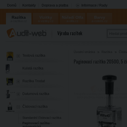
Domů
Kontakty
Doprava a platba
Informace / Rady
Razítka
Vizitky
Nářadí Olfa
Barvy
a-razitka.cz
a-vizitky.cz
a-olfa.cz
a-coloris.cz
Coloris
Výroba razítek
Úvodní stránka
Razítka
Číslo
Textová razítka
Paginovací razítko 20500, 5 č
Kulatá razítka
Razítka Trodat
Datumová razítka
Číslovací razítka
Standardní číslovací razítka
Paginovací razítka -
automatická