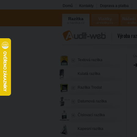
Domů
Kontakty
Doprava a platba
Razítka
Vizitky
Nářadí
a-razitka.cz
a-vizitky.cz
a-olfa
Výroba raz
Úv
Textová razítka
Kulatá razítka
Razítka Trodat
Datumová razítka
Číslovací razítka
Kapesní razítka