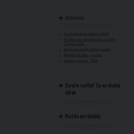
Informace
Často kladené otázky (FAQ)
Razítka pro označování zásilek -
Česká pošta
Barva na lesklý křídový papír
Reliéfní razítka - grafika
Katalog razítek - PDF
Darujte razítka! Tip na vhodný
dárek
Razítka pro školáky