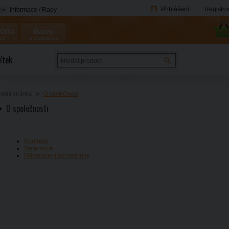
Přihlášení
Registro
Informace / Rady
 Olfa
Barvy
.cz
a-coloris.cz
Coloris
ítek
odní stránka
O společnosti
O společnosti
Kontakty
Reference
Odstoupení od smlouvy