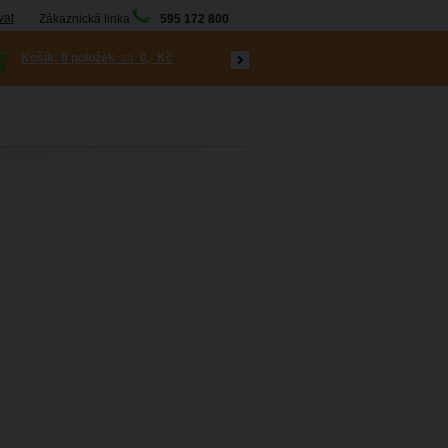
vat
Zákaznická linka
595 172 800
Košík:
0 položek
za
0,- Kč