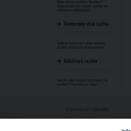
Máte doma malého školáka?
Objednejte mu vlastní razítko se
jménem a příjmením.
Vícebarevný otisk razítka
Svět je barevný! I otisk Vašeho
razítka může být vícebarevný!
Náležitosti razítka
Nevíte jaké umístit informace na
razítko? Pomůžeme Vám ...
Informace pro zákazníky
Obchodní podmínky
Reklamace zboží
Inf