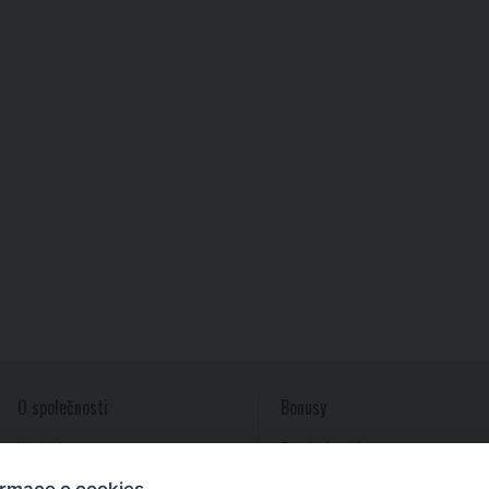
O společnosti
Bonusy
Kontakty
Provizní systém
Reference
ormace o cookies