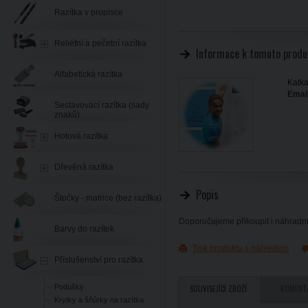
Razítka v propisce
Reliéfní a pečetní razítka
Informace k tomuto produ
Alfabetická razítka
Katka
Email
Sestavovací razítka (sady
znaků)
Hotová razítka
Dřevěná razítka
Popis
Štočky - matrice (bez razítka)
Doporučujeme přikoupit i náhradní
Barvy do razítek
Tisk produktu s náhledem
Příslušenství pro razítka
Podušky
SOUVISEJÍCÍ ZBOŽÍ
KOMENT
Krytky a šňůrky na razítka