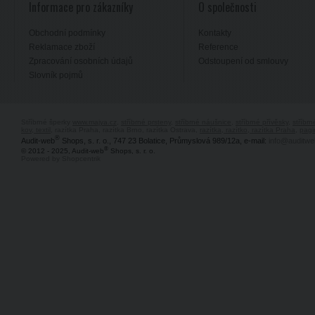
Informace pro zákazníky
O společnosti
Obchodní podmínky
Kontakty
Reklamace zboží
Reference
Zpracování osobních údajů
Odstoupení od smlouvy
Slovník pojmů
Stříbrné šperky
www.majya.cz
,
stříbrné prsteny
,
stříbrné náušnice
,
stříbrné přívěsky
,
stříbr
kov, textil
, razítka Praha, razítka Brno, razítka Ostrava,
razítka, razítko, razítka Praha
,
pagi
®
Audit-web
Shops, s. r. o., 747 23 Bolatice, Průmyslová 989/12a, e-mail:
info@auditwe
®
© 2012 - 2025, Audit-web
Shops, s. r. o.
Powered by Shopcentrik