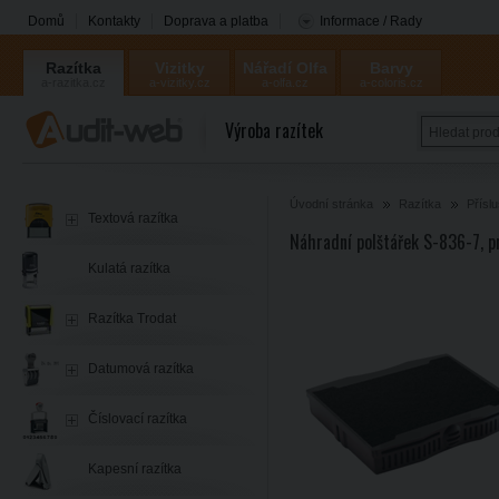
Domů
Kontakty
Doprava a platba
Informace / Rady
Razítka
Vizitky
Nářadí Olfa
Barvy
a-razitka.cz
a-vizitky.cz
a-olfa.cz
a-coloris.cz
Coloris
Výroba razítek
Úvodní stránka
Razítka
Přísl
Textová razítka
Náhradní polštářek S-836-7, p
Kulatá razítka
Razítka Trodat
Datumová razítka
Číslovací razítka
Kapesní razítka