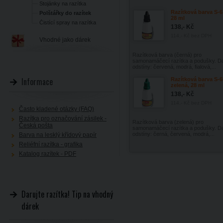
Stojánky na razítka
Razítková barva S-6
Polštářky do razítek
28 ml
Čistící spray na razítka
138,- Kč
114,- Kč
bez DPH
Vhodné jako dárek
Razítková barva (černá) pro
samonamáčecí razítka a podušky. Da
odstíny: červená, modrá, fialová,...
Informace
Razítková barva S-6
zelená, 28 ml
138,- Kč
114,- Kč
bez DPH
Často kladené otázky (FAQ)
Razítka pro označování zásilek -
Razítková barva (zelená) pro
Česká pošta
samonamáčecí razítka a podušky. Da
odstíny: černá, červená, modrá,...
Barva na lesklý křídový papír
Reliéfní razítka - grafika
Katalog razítek - PDF
Darujte razítka! Tip na vhodný
dárek