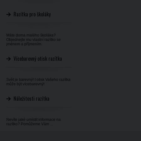
Razítka pro školáky
Máte doma malého školáka?
Objednejte mu vlastní razítko se
jménem a příjmením.
Vícebarevný otisk razítka
Svět je barevný! I otisk Vašeho razítka
může být vícebarevný!
Náležitosti razítka
Nevíte jaké umístit informace na
razítko? Pomůžeme Vám ...