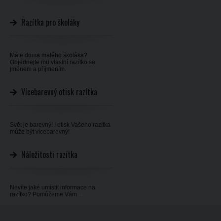
Razítka pro školáky
Máte doma malého školáka?
Objednejte mu vlastní razítko se
jménem a příjmením.
Vícebarevný otisk razítka
Svět je barevný! I otisk Vašeho razítka
může být vícebarevný!
Náležitosti razítka
Nevíte jaké umístit informace na
razítko? Pomůžeme Vám ...