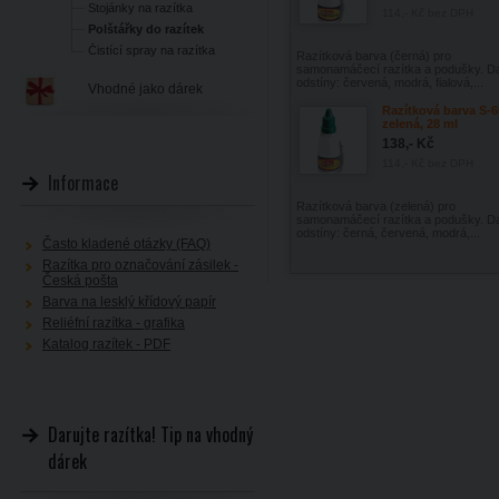
Stojánky na razítka
114,- Kč
bez DPH
Polštářky do razítek
Čistící spray na razítka
Razítková barva (černá) pro
samonamáčecí razítka a podušky. Da
odstíny: červená, modrá, fialová,...
Vhodné jako dárek
Razítková barva S-6
zelená, 28 ml
138,- Kč
114,- Kč
bez DPH
Informace
Razítková barva (zelená) pro
samonamáčecí razítka a podušky. Da
odstíny: černá, červená, modrá,...
Často kladené otázky (FAQ)
Razítka pro označování zásilek -
Česká pošta
Barva na lesklý křídový papír
Reliéfní razítka - grafika
Katalog razítek - PDF
Darujte razítka! Tip na vhodný
dárek