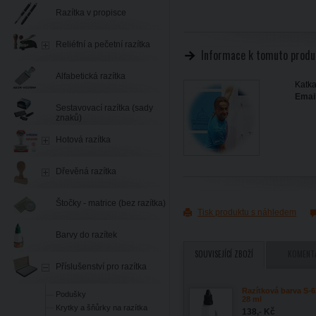
Razítka v propisce
Reliéfní a pečetní razítka
Informace k tomuto produ
Alfabetická razítka
Katka
Email
Sestavovací razítka (sady
znaků)
Hotová razítka
Dřevěná razítka
Štočky - matrice (bez razítka)
Tisk produktu s náhledem
Barvy do razítek
SOUVISEJÍCÍ ZBOŽÍ
KOMENT
Příslušenství pro razítka
Razítková barva S-6
Podušky
28 ml
Krytky a šňůrky na razítka
138,- Kč