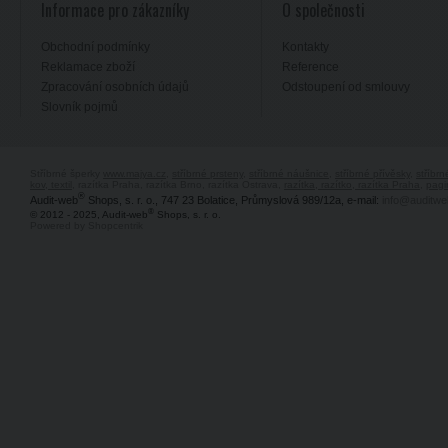
Informace pro zákazníky
O společnosti
Obchodní podmínky
Kontakty
Reklamace zboží
Reference
Zpracování osobních údajů
Odstoupení od smlouvy
Slovník pojmů
Stříbrné šperky
www.majya.cz
,
stříbrné prsteny
,
stříbrné náušnice
,
stříbrné přívěsky
,
stříbr
kov, textil
, razítka Praha, razítka Brno, razítka Ostrava,
razítka, razítko, razítka Praha
,
pagi
®
Audit-web
Shops, s. r. o., 747 23 Bolatice, Průmyslová 989/12a, e-mail:
info@auditwe
®
© 2012 - 2025, Audit-web
Shops, s. r. o.
Powered by Shopcentrik