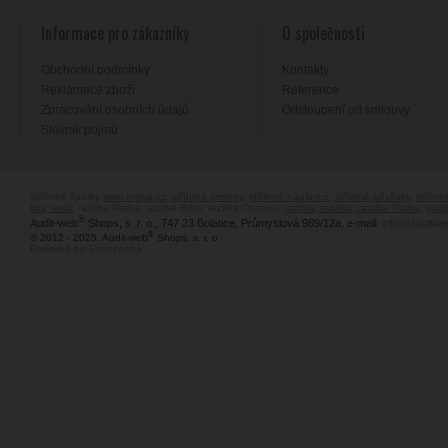
Informace pro zákazníky
O společnosti
Obchodní podmínky
Kontakty
Reklamace zboží
Reference
Zpracování osobních údajů
Odstoupení od smlouvy
Slovník pojmů
Stříbrné šperky
www.majya.cz
,
stříbrné prsteny
,
stříbrné náušnice
,
stříbrné přívěsky
,
stříbr
kov, textil
, razítka Praha, razítka Brno, razítka Ostrava,
razítka, razítko, razítka Praha
,
pagi
®
Audit-web
Shops, s. r. o., 747 23 Bolatice, Průmyslová 989/12a, e-mail:
info@auditwe
®
© 2012 - 2025, Audit-web
Shops, s. r. o.
Powered by Shopcentrik