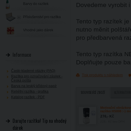
Dovedeme vyrobit i 
Barvy do razítek
Příslušenství pro razítka
Tento typ razítek j
nutno měnit polštář
Vhodné jako dárek
pro předbarvená razí
Tento typ razítka 
Informace
Doplňujte pouze ba
Často kladené otázky (FAQ)
Tisk produktu s náhledem
Razítka pro označování zásilek -
Česká pošta
Barva na lesklý křídový papír
Reliéfní razítka - grafika
SOUVISEJÍCÍ ZBOŽÍ
ALTERNATIVN
Katalog razítek - PDF
Motivační obrázkov
razítko HS008 :-) m
276,- Kč
Darujte razítka! Tip na vhodný
228,- Kč
bez DPH
dárek