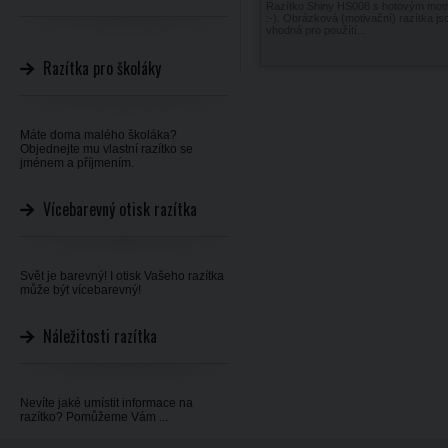
Razítko Shiny HS008 s hotovým mot
:-). Obrázková (motivační) razítka js
vhodná pro použítí...
Razítka pro školáky
Máte doma malého školáka?
Objednejte mu vlastní razítko se
jménem a příjmením.
Vícebarevný otisk razítka
Svět je barevný! I otisk Vašeho razítka
může být vícebarevný!
Náležitosti razítka
Nevíte jaké umístit informace na
razítko? Pomůžeme Vám ...