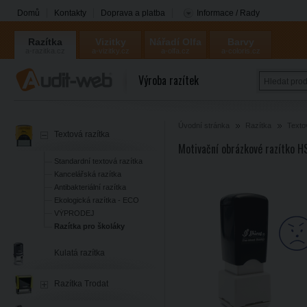
Domů
Kontakty
Doprava a platba
Informace / Rady
Razítka
Vizitky
Nářadí Olfa
Barvy
a-razitka.cz
a-vizitky.cz
a-olfa.cz
a-coloris.cz
Coloris
Výroba razítek
Úvodní stránka
Razítka
Texto
Textová razítka
Motivační obrázkové razítko H
Standardní textová razítka
Kancelářská razítka
Antibakteriální razítka
Ekologická razítka - ECO
VÝPRODEJ
Razítka pro školáky
Kulatá razítka
Razítka Trodat