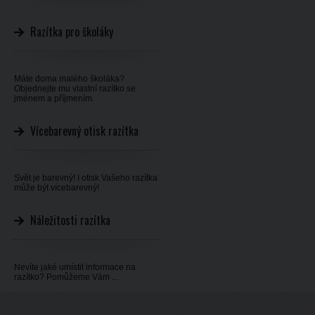
Razítka pro školáky
Máte doma malého školáka?
Objednejte mu vlastní razítko se
jménem a příjmením.
Vícebarevný otisk razítka
Svět je barevný! I otisk Vašeho razítka
může být vícebarevný!
Náležitosti razítka
Nevíte jaké umístit informace na
razítko? Pomůžeme Vám ...