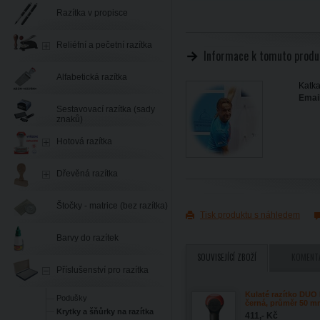
Razítka v propisce
Reliéfní a pečetní razítka
Informace k tomuto produ
Alfabetická razítka
Katka
Email
Sestavovací razítka (sady
znaků)
Hotová razítka
Dřevěná razítka
Štočky - matrice (bez razítka)
Tisk produktu s náhledem
Barvy do razítek
SOUVISEJÍCÍ ZBOŽÍ
KOMENT
Příslušenství pro razítka
Kulaté razítko DUO
Podušky
černá, průměr 50 
Krytky a šňůrky na razítka
411,- Kč