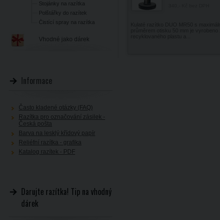
Stojánky na razítka
340,- Kč
bez DPH
Polštářky do razítek
Čistící spray na razítka
Kulaté razítko DUO MR50 s maximál
průměrem otisku 50 mm je vyrobeno 
recyklovaného plastu a...
Vhodné jako dárek
Informace
Často kladené otázky (FAQ)
Razítka pro označování zásilek -
Česká pošta
Barva na lesklý křídový papír
Reliéfní razítka - grafika
Katalog razítek - PDF
Darujte razítka! Tip na vhodný
dárek