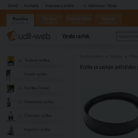
Domů
Kontakty
Doprava a platba
Informace / Rady
Razítka
Vizitky
Nářadí Olfa
Barvy
a-razitka.cz
a-vizitky.cz
a-olfa.cz
a-coloris.cz
Coloris
Výroba razítek
Úvodní stránka
Razítka
Přísl
Textová razítka
Krytka se suchým polštářekm 
Kulatá razítka
Razítka Trodat
Datumová razítka
Číslovací razítka
Kapesní razítka