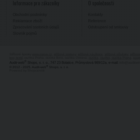
Informace pro zákazníky
O společnosti
Obchodní podmínky
Kontakty
Reklamace zboží
Reference
Zpracování osobních údajů
Odstoupení od smlouvy
Slovník pojmů
Stříbrné šperky
www.majya.cz
,
stříbrné prsteny
,
stříbrné náušnice
,
stříbrné přívěsky
,
stříbr
kov, textil
, razítka Praha, razítka Brno, razítka Ostrava,
razítka, razítko, razítka Praha
,
pagi
®
Audit-web
Shops, s. r. o., 747 23 Bolatice, Průmyslová 989/12a, e-mail:
info@auditwe
®
© 2012 - 2025, Audit-web
Shops, s. r. o.
Powered by Shopcentrik