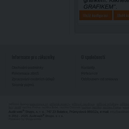
grafikem. Kliknět
GRAFIKEM"
.
Uložit konfiguraci
Uložit k
Informace pro zákazníky
O společnosti
Obchodní podmínky
Kontakty
Reklamace zboží
Reference
Zpracování osobních údajů
Odstoupení od smlouvy
Slovník pojmů
Stříbrné šperky
www.majya.cz
,
stříbrné prsteny
,
stříbrné náušnice
,
stříbrné přívěsky
,
stříbr
kov, textil
, razítka Praha, razítka Brno, razítka Ostrava,
razítka, razítko, razítka Praha
,
pagi
®
Audit-web
Shops, s. r. o., 747 23 Bolatice, Průmyslová 989/12a, e-mail:
info@auditwe
®
© 2012 - 2025, Audit-web
Shops, s. r. o.
Powered by Shopcentrik