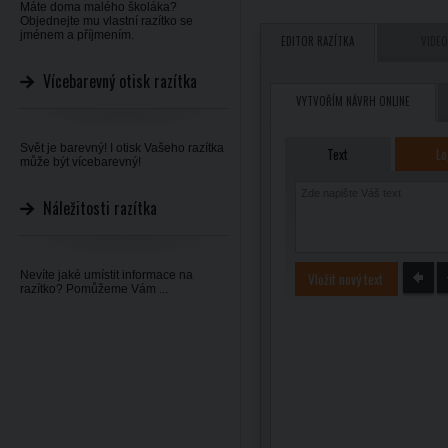
Máte doma malého školáka?
Objednejte mu vlastní razítko se
jménem a příjmením.
EDITOR RAZÍTKA
VIDEO
Vícebarevný otisk razítka
VYTVOŘÍM NÁVRH ONLINE
Svět je barevný! I otisk Vašeho razítka
Text
Lo
může být vícebarevný!
Náležitosti razítka
Nevíte jaké umístit informace na
Vložit nový text
razítko? Pomůžeme Vám ...