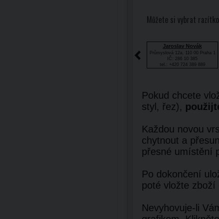
Můžete si vybrat razítko
Jaroslav Novák
Průmyslová 12a, 110 00 Praha 1
IČ: 286 10 385
tel.: +420 724 389 889
Pokud chcete vlož
styl, řez),
použijt
Každou novou vrst
chytnout a přesun
přesné umístění 
Po dokončení ulož
poté vložte zboží
Nevyhovuje-li Vám