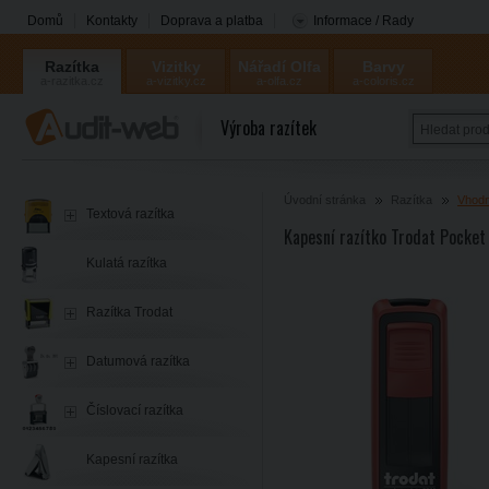
Domů
Kontakty
Doprava a platba
Informace / Rady
Razítka
Vizitky
Nářadí Olfa
Barvy
a-razitka.cz
a-vizitky.cz
a-olfa.cz
a-coloris.cz
Coloris
Výroba razítek
Úvodní stránka
Razítka
Vhodn
Textová razítka
Kapesní razítko Trodat Pocket
Kulatá razítka
Razítka Trodat
Datumová razítka
Číslovací razítka
Kapesní razítka