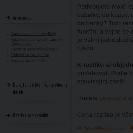
Potřebujete malé ra
kabelky, do kapsy, 
Informace
do banky? Toto razí
funkční a vejde se
Často kladené otázky (FAQ)
je velmi jednoduchý
Razítka pro označování zásilek -
Česká pošta
rukou.
Barva na lesklý křídový papír
Reliéfní razítka - grafika
Katalog razítek - PDF
K razítku si objed
potřebovat. Podle b
související zboží.
Darujte razítka! Tip na vhodný
dárek
Hrajete
geocaching
Cena razítka je vč
Razítka pro školáky
Tisk produktu s náhledem