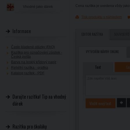
Cena razítka je uvedena vždy jako 
Vhodné jako dárek
Tisk produktu s náhledem
Informace
EDITOR RAZÍTKA
SOUVISEJÍCÍ
Často kladené otázky (FAQ)
VYTVOŘÍM NÁVRH ONLINE
Razítka pro označování zásilek -
Česká pošta
Barva na lesklý křídový papír
Text
Lo
Reliéfní razítka - grafika
Katalog razítek - PDF
Darujte razítka! Tip na vhodný
dárek
Vložit nový text
Razítka pro školáky