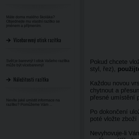
Máte doma malého školáka?
Objednejte mu vlastní razítko se
jménem a příjmením.
Vícebarevný otisk razítka
Pokud chcete vlož
Svět je barevný! I otisk Vašeho razítka
může být vícebarevný!
styl, řez),
použijt
Náležitosti razítka
Každou novou vrst
chytnout a přesun
přesné umístění 
Nevíte jaké umístit informace na
razítko? Pomůžeme Vám ...
Po dokončení ulož
poté vložte zboží
Nevyhovuje-li Vám