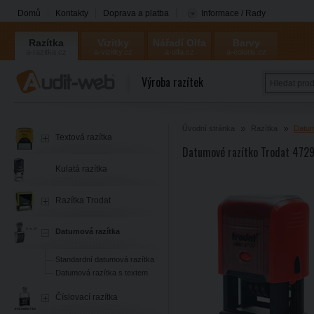
Domů
Kontakty
Doprava a platba
Informace / Rady
Razítka
Vizitky
Nářadí Olfa
Barvy
a-razitka.cz
a-vizitky.cz
a-olfa.cz
a-coloris.cz
Coloris
Výroba razítek
Úvodní stránka
Razítka
Datum
Textová razítka
Datumové razítko Trodat 472
Kulatá razítka
Razítka Trodat
Datumová razítka
Standardní datumová razítka
Datumová razítka s textem
Číslovací razítka