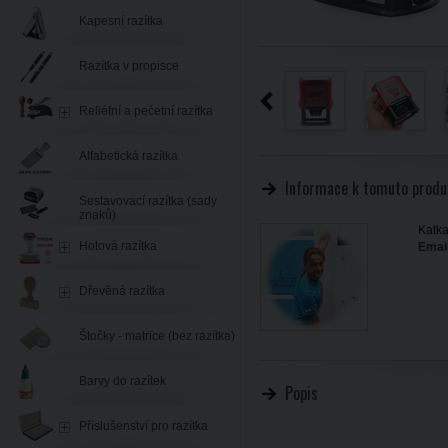
Kapesní razítka
Razítka v propisce
Reliéfní a pečetní razítka
Alfabetická razítka
Informace k tomuto produ
Sestavovací razítka (sady
znaků)
Katka
Hotová razítka
Email
Dřevěná razítka
Štočky - matrice (bez razítka)
Barvy do razítek
Popis
Příslušenství pro razítka