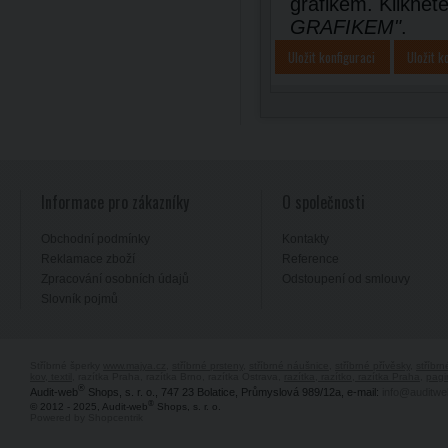
grafikem. Kliknět
GRAFIKEM"
.
Uložit konfiguraci
Uložit k
Informace pro zákazníky
O společnosti
Obchodní podmínky
Kontakty
Reklamace zboží
Reference
Zpracování osobních údajů
Odstoupení od smlouvy
Slovník pojmů
Stříbrné šperky
www.majya.cz
,
stříbrné prsteny
,
stříbrné náušnice
,
stříbrné přívěsky
,
stříbr
kov, textil
, razítka Praha, razítka Brno, razítka Ostrava,
razítka, razítko, razítka Praha
,
pagi
®
Audit-web
Shops, s. r. o., 747 23 Bolatice, Průmyslová 989/12a, e-mail:
info@auditwe
®
© 2012 - 2025, Audit-web
Shops, s. r. o.
Powered by Shopcentrik