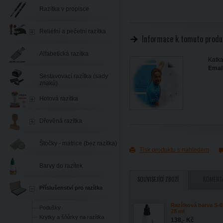
Razítka v propisce
Reliéfní a pečetní razítka
Informace k tomuto produ
Alfabetická razítka
Katka
Email
Sestavovací razítka (sady
znaků)
Hotová razítka
Dřevěná razítka
Štočky - matrice (bez razítka)
Tisk produktu s náhledem
Barvy do razítek
SOUVISEJÍCÍ ZBOŽÍ
KOMENT
Příslušenství pro razítka
Razítková barva S-6
Podušky
28 ml
Krytky a šňůrky na razítka
138,- Kč