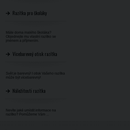
Razítka pro školáky
Máte doma malého školáka?
Objednejte mu vlastní razítko se
jménem a příjmením.
Vícebarevný otisk razítka
Svět je barevný! I otisk Vašeho razítka
může být vícebarevný!
Náležitosti razítka
Nevíte jaké umístit informace na
razítko? Pomůžeme Vám ...