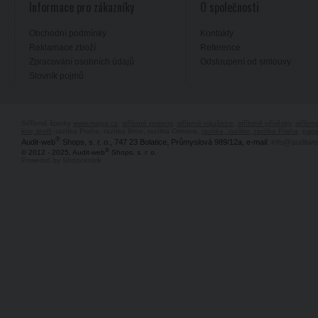
Informace pro zákazníky
O společnosti
Obchodní podmínky
Kontakty
Reklamace zboží
Reference
Zpracování osobních údajů
Odstoupení od smlouvy
Slovník pojmů
Stříbrné šperky
www.majya.cz
,
stříbrné prsteny
,
stříbrné náušnice
,
stříbrné přívěsky
,
stříbr
kov, textil
, razítka Praha, razítka Brno, razítka Ostrava,
razítka, razítko, razítka Praha
,
pagi
®
Audit-web
Shops, s. r. o., 747 23 Bolatice, Průmyslová 989/12a, e-mail:
info@auditwe
®
© 2012 - 2025, Audit-web
Shops, s. r. o.
Powered by Shopcentrik