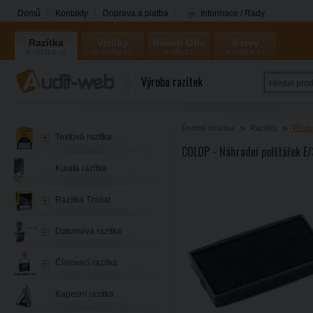
Domů
Kontakty
Doprava a platba
Informace / Rady
Razítka
Vizitky
Nářadí Olfa
Barvy
a-razitka.cz
a-vizitky.cz
a-olfa.cz
a-coloris.cz
Coloris
Výroba razítek
Úvodní stránka
Razítka
Příslu
Textová razítka
COLOP - Náhradní polštářek E/
Kulatá razítka
Razítka Trodat
Datumová razítka
Číslovací razítka
Kapesní razítka