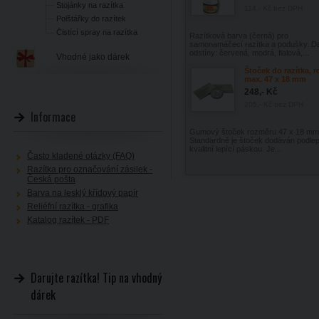
Stojánky na razítka
114,- Kč
bez DPH
Polštářky do razítek
Čistící spray na razítka
Razítková barva (černá) pro
samonamáčecí razítka a podušky. Da
odstíny: červená, modrá, fialová,...
Vhodné jako dárek
Štoček do razítka, 
max. 47 x 18 mm
248,- Kč
205,- Kč
bez DPH
Informace
Gumový štoček rozměru 47 x 18 mm
Standardně je štoček dodáván podle
kvalitní lepící páskou. Je...
Často kladené otázky (FAQ)
Razítka pro označování zásilek -
Česká pošta
Barva na lesklý křídový papír
Reliéfní razítka - grafika
Katalog razítek - PDF
Darujte razítka! Tip na vhodný
dárek