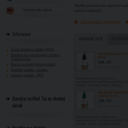
Razítka jsou také pro speciální ap
Vhodné jako dárek
dalších materiálů.
Tisk produktu s náhledem
Informace
SOUVISEJÍCÍ ZBOŽÍ
ALTERNATIVN
Často kladené otázky (FAQ)
Razítková barva S-6
Razítka pro označování zásilek -
28 ml
Česká pošta
138,- Kč
Barva na lesklý křídový papír
114,- Kč
bez DPH
Reliéfní razítka - grafika
Katalog razítek - PDF
Razítková barva (černá) pro
samonamáčecí razítka a podušky. Da
odstíny: červená, modrá, fialová,...
Razítková barva S-6
zelená, 28 ml
Darujte razítka! Tip na vhodný
138,- Kč
dárek
114,- Kč
bez DPH
Razítková barva (zelená) pro
samonamáčecí razítka a podušky. Da
odstíny: černá, červená, modrá,...