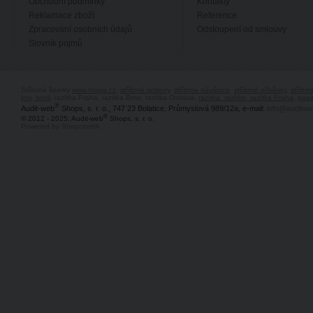
Obchodní podmínky
Kontakty
Reklamace zboží
Reference
Zpracování osobních údajů
Odstoupení od smlouvy
Slovník pojmů
Stříbrné šperky
www.majya.cz
,
stříbrné prsteny
,
stříbrné náušnice
,
stříbrné přívěsky
,
stříbr
kov, textil
, razítka Praha, razítka Brno, razítka Ostrava,
razítka, razítko, razítka Praha
,
pagi
®
Audit-web
Shops, s. r. o., 747 23 Bolatice, Průmyslová 989/12a, e-mail:
info@auditwe
®
© 2012 - 2025, Audit-web
Shops, s. r. o.
Powered by Shopcentrik