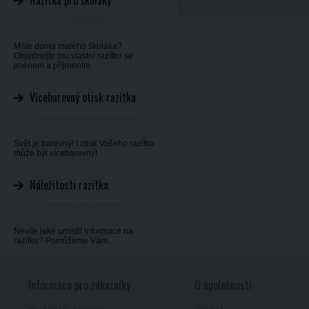
Razítka pro školáky
Máte doma malého školáka?
Objednejte mu vlastní razítko se
jménem a příjmením.
Vícebarevný otisk razítka
Svět je barevný! I otisk Vašeho razítka
může být vícebarevný!
Náležitosti razítka
Nevíte jaké umístit informace na
razítko? Pomůžeme Vám ...
Informace pro zákazníky
O společnosti