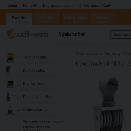
Domů
Kontakty
Doprava a platba
Informace / Rady
Razítka
Vizitky
Nářadí Olfa
Barvy
a-razitka.cz
a-vizitky.cz
a-olfa.cz
a-coloris.cz
Coloris
Výroba razítek
Úvodní stránka
Razítka
Číslo
Textová razítka
Číslovací razítko N-48, 8 zna
Kulatá razítka
Razítka Trodat
Datumová razítka
Číslovací razítka
Standardní číslovací razítka
Paginovací razítka -
automatická