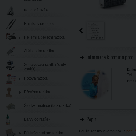
Kapesní razítka
Razítka v propisce
Reliéfní a pečetní razítka
Alfabetická razítka
Informace k tomuto produ
Sestavovací razítka (sady
znaků)
Katka
Tel.
Hotová razítka
Email
Dřevěná razítka
Štočky - matrice (bez razítka)
Popis
Barvy do razítek
Použití razítka v kombinaci s
podu
Příslušenství pro razítka